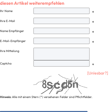
diesen Artikel weiterempfehlen
Ihr Name
*
Ihre E-Mail
*
Name Empfänger
*
E-Mail-Empfänger
*
Ihre Mitteilung
Captcha
*
[Unlesbar?]
Hinweis:
Alle mit einem Stern (*) versehenen Felder sind Pflichtfelder.