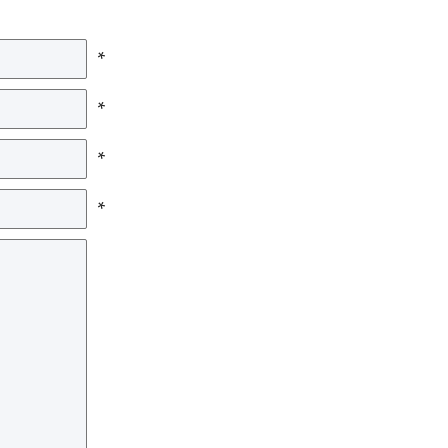
*
*
*
*