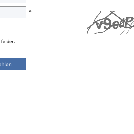
*
tfelder.
ehlen