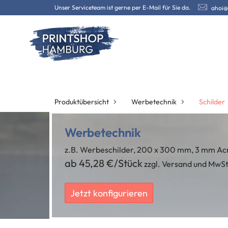
Unser Serviceteam ist gerne per E-Mail für Sie da.
ahoi@
Produktübersicht
Werbetechnik
Schilder
Werbetechnik
z.B. Werbeschilder, 200 x 300 mm, 3 mm Acr
ab 45,28 €/Stück
zzgl. Versand und MwSt
Jetzt konfigurieren