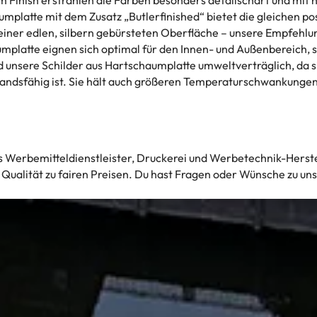
umplatte mit dem Zusatz „Butlerfinished“ bietet die gleichen p
einer edlen, silbern gebürsteten Oberfläche – unsere Empfehlung
platte eignen sich optimal für den Innen- und Außenbereich, si
nd unsere Schilder aus Hartschaumplatte umweltverträglich, da s
ndsfähig ist. Sie hält auch größeren Temperaturschwankungen s
 Werbemitteldienstleister, Druckerei und Werbetechnik-Herste
te Qualität zu fairen Preisen. Du hast Fragen oder Wünsche zu