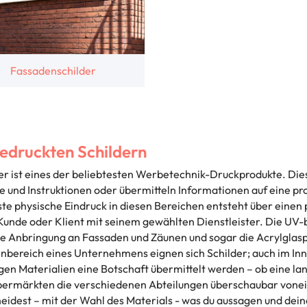
Fassadenschilder
bedruckten Schildern
 ist eines der beliebtesten Werbetechnik-Druckprodukte. Dies 
und Instruktionen oder übermitteln Informationen auf eine profe
erste physische Eindruck in diesen Bereichen entsteht über ein
, Kunde oder Klient mit seinem gewählten Dienstleister. Die UV
e Anbringung an Fassaden und Zäunen und sogar die Acrylglaspl
enbereich eines Unternehmens eignen sich Schilder; auch im In
en Materialien eine Botschaft übermittelt werden – ob eine la
 Supermärkten die verschiedenen Abteilungen überschaubar von
eidest – mit der Wahl des Materials - was du aussagen und dein