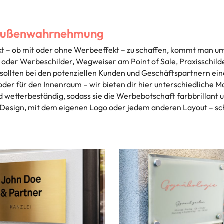
e Außenwahrnehmung
kt – ob mit oder ohne Werbeeffekt – zu schaffen, kommt man u
er oder Werbeschilder, Wegweiser am Point of Sale, Praxisschilde
ollten bei den potenziellen Kunden und Geschäftspartnern eine
der für den Innenraum – wir bieten dir hier unterschiedliche Ma
nd wetterbeständig, sodass sie die Werbebotschaft farbbrillant
esign, mit dem eigenen Logo oder jedem anderen Layout – schne