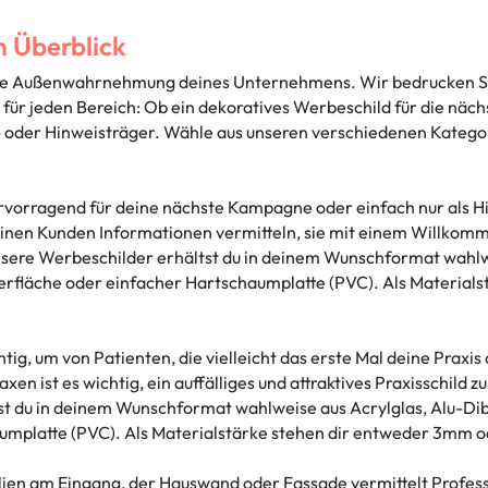
m Überblick
n die Außenwahrnehmung deines Unternehmens. Wir bedrucken Sch
für jeden Bereich: Ob ein dekoratives Werbeschild für die nä
- oder Hinweisträger. Wähle aus unseren verschiedenen Kategor
rvorragend für deine nächste Kampagne oder einfach nur als Hin
einen Kunden Informationen vermitteln, sie mit einem Willkom
ere Werbeschilder erhältst du in deinem Wunschformat wahlwei
berfläche oder einfacher Hartschaumplatte (PVC). Als Materia
chtig, um von Patienten, die vielleicht das erste Mal deine Prax
n ist es wichtig, ein auffälliges und attraktives Praxisschild zu
st du in deinem Wunschformat wahlweise aus Acrylglas, Alu-Dib
umplatte (PVC). Als Materialstärke stehen dir entweder 3mm 
ien am Eingang, der Hauswand oder Fassade vermittelt Professi