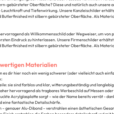
bern-gebürsteter Oberfläche? Diese und natürlich auch unsere 
e Leuchtkraft und Tiefenwirkung. Unsere Kanzleischilder erhäl
d Butlerfinished mit silbern gebürsteter Oberfläche. Als Mate
 hervorragend als Willkommensschild oder Wegweiser, um von p
 ersten Eindruck zu hinterlassen. Unsere Firmenschilder erhäl
d Butlerfinished mit silbern gebürsteter Oberfläche. Als Mate
hwertigen Materialien
s dir hier noch ein wenig schwerer (oder vielleicht auch einf
k:
teile: sie sind farblos und klar, witterungsbeständig und langle
 daher hervorragend als tragbares Werbeschild auf Messen oder
uckte Acrylglasplatte sorgt – wie der Name bereits verrät - da
 eine fantastische Detailschärfe.
m – genauer Alu-Dibond – verstrahlen einen ästhetischen Gesa
 Finish erstrahlen die Farben besonders detailscharf und mit h