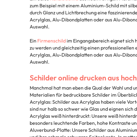
zum Beispiel mit einem Aluminium-Schild mit sil
durch Glanz und Lichtbrechung eine faszinierend
Acrylglas, Alu-Dibondplatten oder aus Alu-Dibon
Auswahl.
Ein
Firmenschild
im Eingangsbereich eignet sich
zu werden und gleichzeitig einen professionellen
Acrylglas, Alu-Dibondplatten oder aus Alu-Dibon
Auswahl.
Schilder online drucken aus hoc
Manchmal hat man eben die Qual der Wahl und um e
Materialien für bedruckbare Schilder im Überblic
Acrylglas: Schilder aus Acrylglas haben viele Vor
sind nur halb so schwer wie Glas und eignen sich
Acrylglas weiß hinterdruckt: Unsere weiß hinterdr
besonders leuchtende Farben, hohe Kontraste und
Aluverbund-Platte: Unsere Schilder aus Aluminiu
und ihre schmale schwarze Seitenkante. In mattem