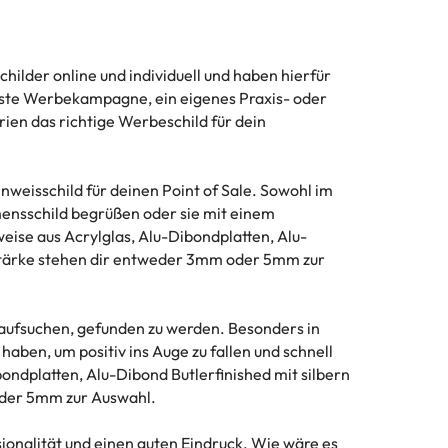
ilder online und individuell und haben hierfür
chste Werbekampagne, ein eigenes Praxis- oder
ien das richtige Werbeschild für dein
weisschild für deinen Point of Sale. Sowohl im
mensschild begrüßen oder sie mit einem
se aus Acrylglas, Alu-Dibondplatten, Alu-
lstärke stehen dir entweder 3mm oder 5mm zur
is aufsuchen, gefunden zu werden. Besonders in
 haben, um positiv ins Auge zu fallen und schnell
ondplatten, Alu-Dibond Butlerfinished mit silbern
oder 5mm zur Auswahl.
onalität und einen guten Eindruck. Wie wäre es